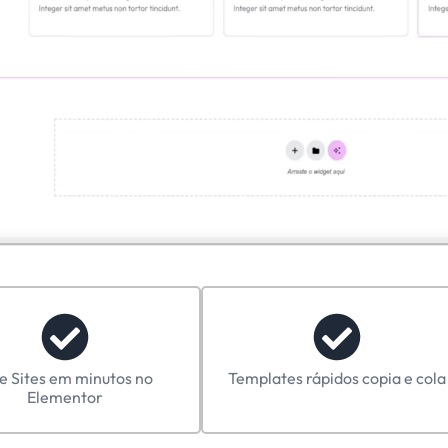
Comece a Criar Sites Profissionais em Menos de 1 Minuto!
os Assinatura Temp
templates editáveis para Elementor pelo menor preç
omplicações, sem limites, sem ativações de licença
Plano Mensal
flexibilidade sem compromisso de longo prazo!
De
R$197
por apenas