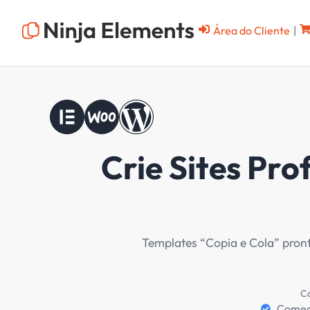
Ganhe tempo, produtividade e 
incríveis
Com nossos templates editáveis "Copia e Col
tarefas repetitivas e foca no que realmente i
bonitos, funcionais e com alto valor para seu
Vantagens que Fazem a Diferença
Páginas completas em poucos minutos, sem pa
Designs atualizados, responsivos e prontos p
Escale sua produção sem contratar equipe.
Começar Agora