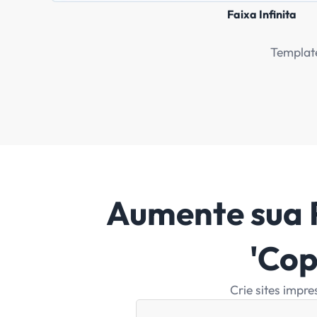
Garantir 
C