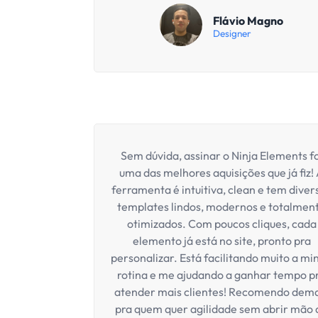
Garantir 
C