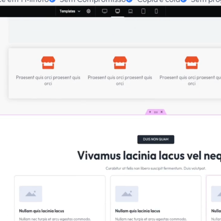
 você pode criar com 
mplates 'Copia e Col
ditáveis para Elementor, você tem liberdade para criar s
ta o tipo de projeto, você está a poucos cliques de um resu
Lojas virtuais
Blog
Pronto para criar sites mais rápidos?
Começar Agora