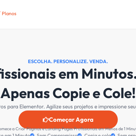
entregue projetos
a", você elimina as
mporta: criar sites
s clientes.
rtir do zero.
ara impressionar.