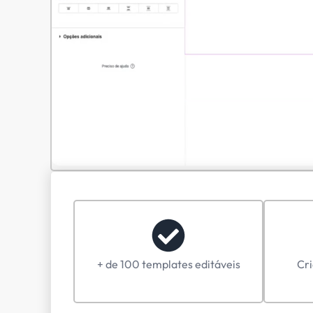
Plan
Acesso ilimitado aos melhores 
c
Para quem quer 