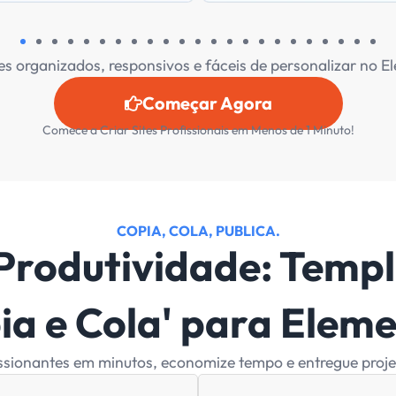
Fácil para qualquer nível de usuário
Animações CSS prontas
Animações GSAP prontas
Equivale a R$24,75/mês
Plano Anual Agora
ompra 100% segura. Acesso imediato após a confirmação do pagament