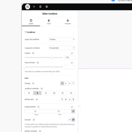
O que
te
Com nossos templates e
minutos. Não impor
Landing pages
Sites Institucionais