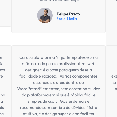
Atualizações Todos Os Meses
Uso Ilimitado: Aplique em quantos projetos quiser
Fácil para qualquer nível de usuário
Animações CSS prontas
Animações GSAP prontas
Plano Mensal Agora
ompra 100% segura. Acesso imediato após a confirmação do pagament