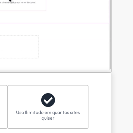
lates
o. Atualizações frequentes, sem
s!