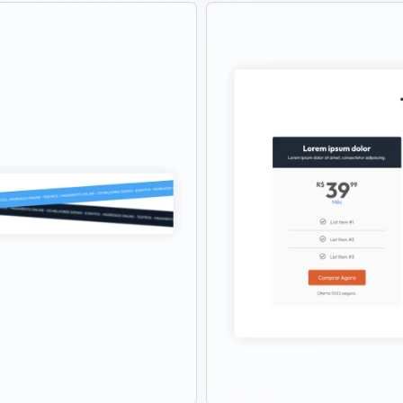
100% Compatível com Elementor
Milhares de Layouts: Cabeçalhos, rodapés, blocos e mais
Fácil Personalização: Altere cores e textos em segundos
Responsivo: Funciona em todos os dispositivos
Foco em Conversões: Atraia leads e vendas.
Atualizações Todos Os Meses
Uso Ilimitado: Aplique em quantos projetos quiser