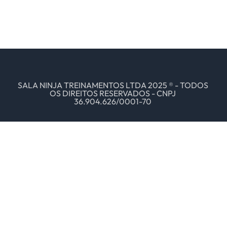
SALA NINJA TREINAMENTOS LTDA 2025 ® - TODOS
OS DIREITOS RESERVADOS - CNPJ
36.904.626/0001-70