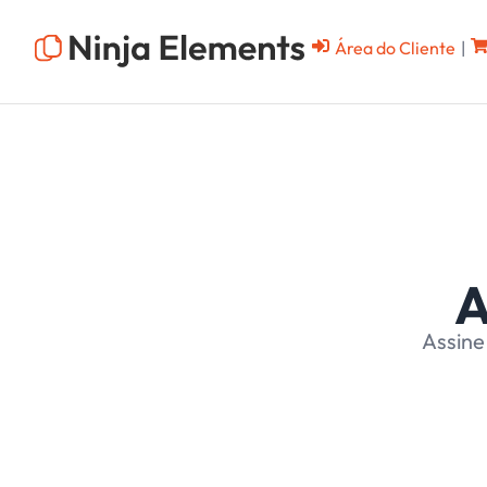
Área do Cliente
|
A
Assine