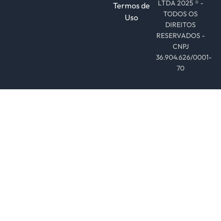
LTDA 2025 ® -
Termos de
TODOS OS
Uso
DIREITOS
RESERVADOS -
CNPJ
36.904.626/0001-
70