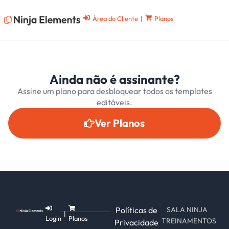
Área do Cliente
|
Planos
Ainda não é assinante?
Assine um plano para desbloquear todos os templates
editáveis.
Ver Planos
Políticas de
SALA NINJA
|
Login
Planos
TREINAMENTOS
Privacidade