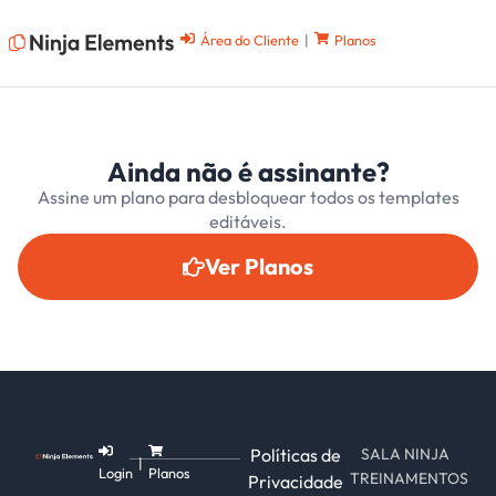
Área do Cliente
|
Planos
Ainda não é assinante?
Assine um plano para desbloquear todos os templates
editáveis.
Ver Planos
Políticas de
SALA NINJA
|
Login
Planos
TREINAMENTOS
Privacidade