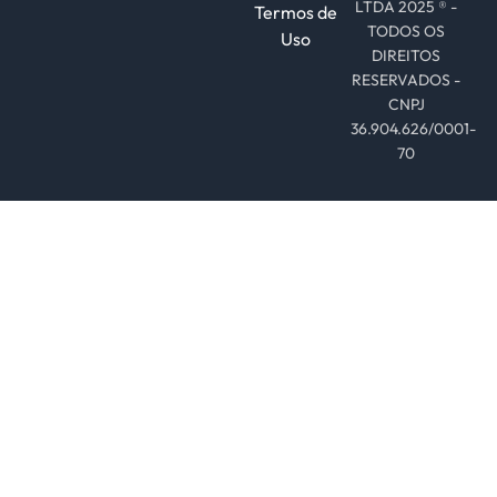
LTDA 2025 ® -
Termos de
TODOS OS
Uso
DIREITOS
RESERVADOS -
CNPJ
36.904.626/0001-
70