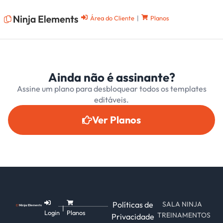
Área do Cliente
|
Planos
Ainda não é assinante?
Assine um plano para desbloquear todos os templates
editáveis.
Ver Planos
Políticas de
SALA NINJA
|
Login
Planos
TREINAMENTOS
Privacidade