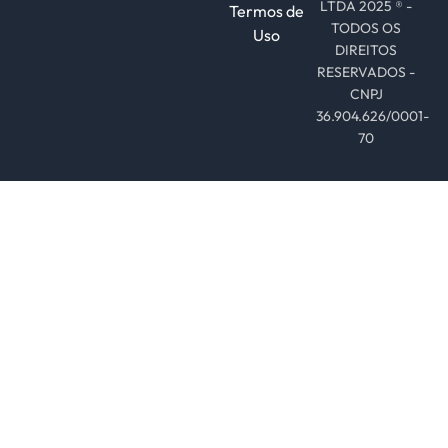
LTDA 2025 ® -
Termos de
TODOS OS
Uso
DIREITOS
RESERVADOS -
CNPJ
36.904.626/0001-
70