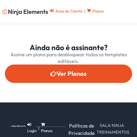
Área do Cliente
|
Planos
Ainda não é assinante?
Assine um plano para desbloquear todos os templates
editáveis.
Ver Planos
Políticas de
SALA NINJA
|
Login
Planos
TREINAMENTOS
Privacidade