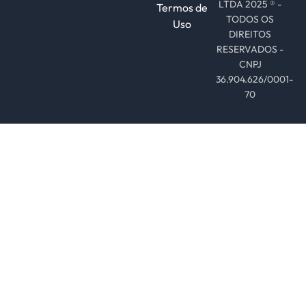
LTDA 2025 ® -
Termos de
TODOS OS
Uso
DIREITOS
RESERVADOS -
CNPJ
36.904.626/0001-
70