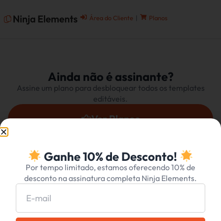
Área do Cliente
|
Planos
Ainda não é assinante?
Assine um plano para desbloquear todos os templates
editáveis.
Ver Planos
Ganhe 10% de Desconto!
Por tempo limitado, estamos oferecendo 10% de
desconto na assinatura completa Ninja Elements.
Políticas de
SALA NINJA
|
Login
Planos
TREINAMENTOS
Privacidade