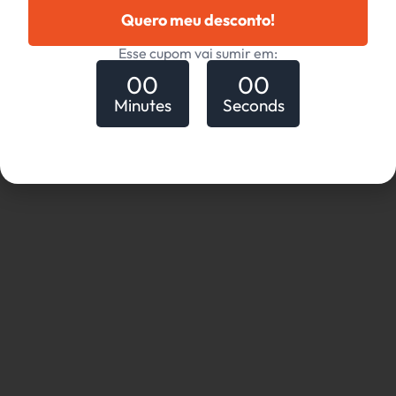
LTDA 2025 ® -
Termos de
Quero meu desconto!
TODOS OS
Uso
DIREITOS
Esse cupom vai sumir em:
RESERVADOS -
00
00
CNPJ
Minutes
Seconds
36.904.626/0001-
70