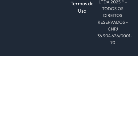
LTDA 2025 ® -
Termos de
TODOS OS
Uso
DIREITOS
RESERVADOS -
CNPJ
36.904.626/0001-
70