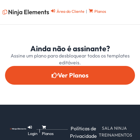
Área do Cliente
|
Planos
Ainda não é assinante?
Assine um plano para desbloquear todos os templates
editáveis.
Ver Planos
Políticas de
SALA NINJA
|
Login
Planos
TREINAMENTOS
Privacidade