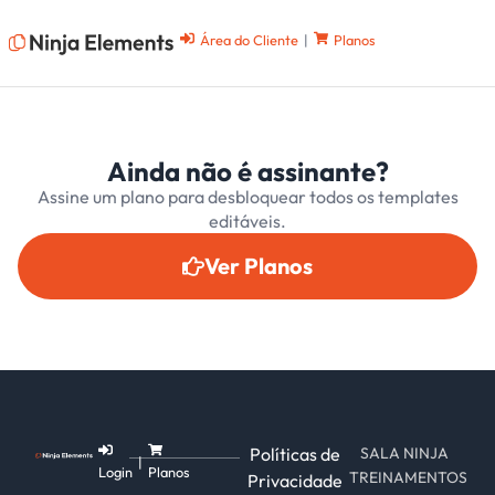
Área do Cliente
|
Planos
Ainda não é assinante?
Assine um plano para desbloquear todos os templates
editáveis.
Ver Planos
Políticas de
SALA NINJA
|
Login
Planos
TREINAMENTOS
Privacidade