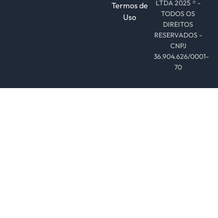
LTDA 2025 ® -
Termos de
TODOS OS
Uso
DIREITOS
RESERVADOS -
CNPJ
36.904.626/0001-
70