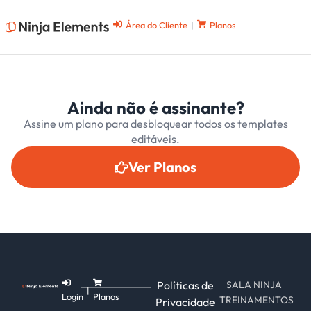
Área do Cliente
|
Planos
Ainda não é assinante?
Assine um plano para desbloquear todos os templates
editáveis.
Ver Planos
Políticas de
SALA NINJA
|
Login
Planos
TREINAMENTOS
Privacidade