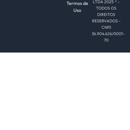
LTDA 2025 ® -
Termos de
TODOS OS
Uso
DIREITOS
RESERVADOS -
CNPJ
36.904.626/0001-
70