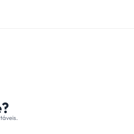
e?
táveis.