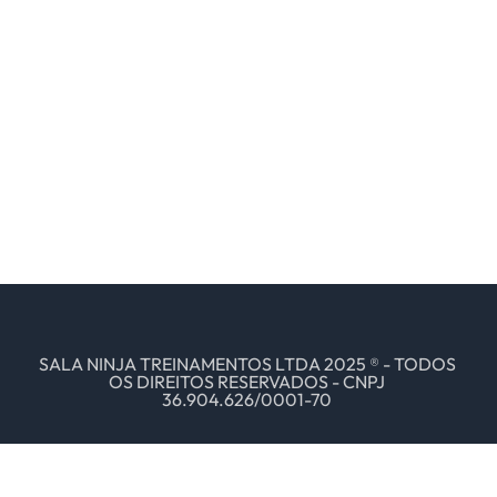
SALA NINJA TREINAMENTOS LTDA 2025 ® - TODOS
OS DIREITOS RESERVADOS - CNPJ
36.904.626/0001-70