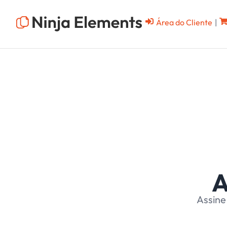
Área do Cliente
|
A
Assine